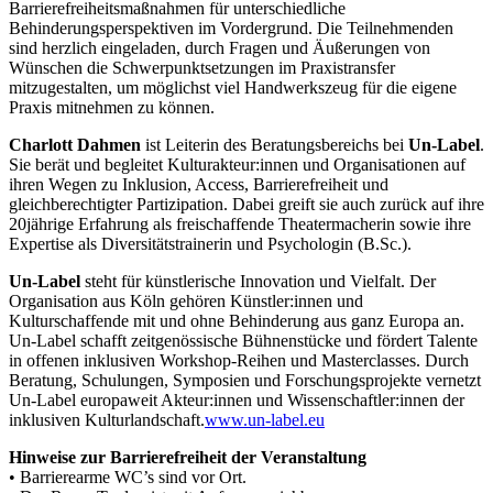
Barrierefreiheitsmaßnahmen für unterschiedliche
Behinderungsperspektiven im Vordergrund. Die Teilnehmenden
sind herzlich eingeladen, durch Fragen und Äußerungen von
Wünschen die Schwerpunktsetzungen im Praxistransfer
mitzugestalten, um möglichst viel Handwerkszeug für die eigene
Praxis mitnehmen zu können.
Charlott Dahmen
ist Leiterin des Beratungsbereichs bei
Un-Label
.
Sie berät und begleitet Kulturakteur:innen und Organisationen auf
ihren Wegen zu Inklusion, Access, Barrierefreiheit und
gleichberechtigter Partizipation. Dabei greift sie auch zurück auf ihre
20jährige Erfahrung als freischaffende Theatermacherin sowie ihre
Expertise als Diversitätstrainerin und Psychologin (B.Sc.).
Un-Label
steht für künstlerische Innovation und Vielfalt. Der
Organisation aus Köln gehören Künstler:innen und
Kulturschaffende mit und ohne Behinderung aus ganz Europa an.
Un-Label schafft zeitgenössische Bühnenstücke und fördert Talente
in offenen inklusiven Workshop-Reihen und Masterclasses. Durch
Beratung, Schulungen, Symposien und Forschungsprojekte vernetzt
Un-Label europaweit Akteur:innen und Wissenschaftler:innen der
inklusiven Kulturlandschaft.
www.un-label.eu
Hinweise zur Barrierefreiheit der Veranstaltung
• Barrierearme WC’s sind vor Ort.