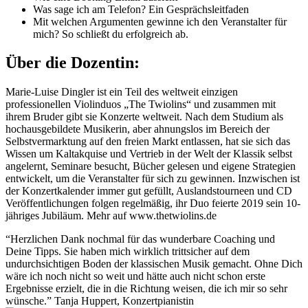
Was sage ich am Telefon? Ein Gesprächsleitfaden
Mit welchen Argumenten gewinne ich den Veranstalter für
mich? So schließt du erfolgreich ab.
Über die Dozentin:
Marie-Luise Dingler ist ein Teil des weltweit einzigen
professionellen Violinduos „The Twiolins“ und zusammen mit
ihrem Bruder gibt sie Konzerte weltweit. Nach dem Studium als
hochausgebildete Musikerin, aber ahnungslos im Bereich der
Selbstvermarktung auf den freien Markt entlassen, hat sie sich das
Wissen um Kaltakquise und Vertrieb in der Welt der Klassik selbst
angelernt, Seminare besucht, Bücher gelesen und eigene Strategien
entwickelt, um die Veranstalter für sich zu gewinnen. Inzwischen ist
der Konzertkalender immer gut gefüllt, Auslandstourneen und CD
Veröffentlichungen folgen regelmäßig, ihr Duo feierte 2019 sein 10-
jähriges Jubiläum. Mehr auf www.thetwiolins.de
“Herzlichen Dank nochmal für das wunderbare Coaching und
Deine Tipps. Sie haben mich wirklich trittsicher auf dem
undurchsichtigen Boden der klassischen Musik gemacht. Ohne Dich
wäre ich noch nicht so weit und hätte auch nicht schon erste
Ergebnisse erzielt, die in die Richtung weisen, die ich mir so sehr
wünsche.”
Tanja Huppert, Konzertpianistin