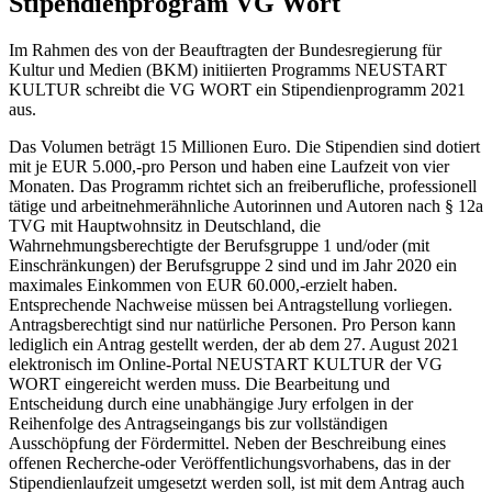
Stipendienprogram VG Wort
Im Rahmen des von der Beauftragten der Bundesregierung für
Kultur und Medien (BKM) initiierten Programms NEUSTART
KULTUR schreibt die VG WORT ein Stipendienprogramm 2021
aus.
Das Volumen beträgt 15 Millionen Euro. Die Stipendien sind dotiert
mit je EUR 5.000,-pro Person und haben eine Laufzeit von vier
Monaten. Das Programm richtet sich an freiberufliche, professionell
tätige und arbeitnehmerähnliche Autorinnen und Autoren nach § 12a
TVG mit Hauptwohnsitz in Deutschland, die
Wahrnehmungsberechtigte der Berufsgruppe 1 und/oder (mit
Einschränkungen) der Berufsgruppe 2 sind und im Jahr 2020 ein
maximales Einkommen von EUR 60.000,-erzielt haben.
Entsprechende Nachweise müssen bei Antragstellung vorliegen.
Antragsberechtigt sind nur natürliche Personen. Pro Person kann
lediglich ein Antrag gestellt werden, der ab dem 27. August 2021
elektronisch im Online-Portal NEUSTART KULTUR der VG
WORT eingereicht werden muss. Die Bearbeitung und
Entscheidung durch eine unabhängige Jury erfolgen in der
Reihenfolge des Antragseingangs bis zur vollständigen
Ausschöpfung der Fördermittel. Neben der Beschreibung eines
offenen Recherche-oder Veröffentlichungsvorhabens, das in der
Stipendienlaufzeit umgesetzt werden soll, ist mit dem Antrag auch